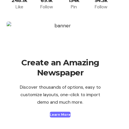
248.1k
69.1k
134k
54.3k
Like
Follow
Pin
Follow
Create an Amazing
Newspaper
Discover thousands of options, easy to
customize layouts, one-click to import
demo and much more.
Learn More