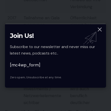
Verbindung
2017
Teilnahme an Gala
Öffentlichkeit
zusammen
nimmt ihre
Beziehung
Join Us!
bewusst wahr
Subscribe to our newsletter and never miss our
2018–
Weniger
Die Beziehung
latest news, podcasts etc..
20
gemeinsame
wächst im
Auftritte, Fokus auf
Hintergrund
[mc4wp_form]
individuelle Karrieren
Zero spam, Unsubscribe at any time.
2021+
Gemeinsame
Partnerschaft
Investments /
wird auch
Netzwerkelemente
beruflich
sichtbar
deutlicher