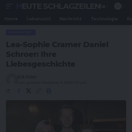
HEUTE SCHLAGZEILEN
Aa
Font
Resizer
Home
Lebensstil
Nachricht
Technologie
K
BERÜHMTHEIT
Lea-Sophie Cramer Daniel
Schroer: Ihre
Liebesgeschichte
Erik Fisher
Last updated: November 5, 2025 1:37 p.m.