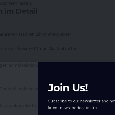
wachsen lassen.
 im Detail
ehreren stabilen Einnahmequellen:
hmen aus Reality-TV und Gastauftritten.
ungen an mittelständischen Unternehmen und
Join Us!
Deutschland und international.
Subscribe to our newsletter and ne
d Kosmetikprodukte, Merchandising.
latest news, podcasts etc..