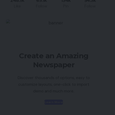
248.1k
69.1k
134k
54.3k
Like
Follow
Pin
Follow
Create an Amazing
Newspaper
Discover thousands of options, easy to
customize layouts, one-click to import
demo and much more.
Learn More