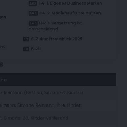
H4: 1. Eigenes Business starten
H4: 2. Medienauftritte nutzen
gen
H4: 3. Vernetzung ist
entscheidend
6. Zukunftsausblick 2025
nns
Fazit
s
ion
ie Reimann (Bastian, Simone & Kinder)
eimann, Simone Reimann, ihre Kinder
1, Simone: 39, Kinder variierend