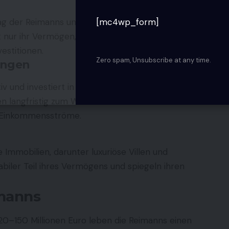
g der Reimanns und ist eine der Hauptsäulen ihres
[mc4wp_form]
t nur ihr Vermögen, sondern auch den
estitionen.
Zero spam, Unsubscribe at any time.
ungen
iv und investiert in vielversprechende
en langfristig zum Wachstum des
Reimanns
e Einkommensströme.
 Immobilien, darunter luxuriöse Villen und
abiler Teil ihres Vermögens und spiegeln ihren
imanns
0–150 Millionen Euro leben die Reimanns einen