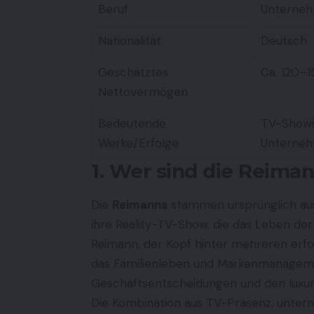
Beruf
Unternehm
Nationalität
Deutsch
Geschätztes
Ca. 120–1
Nettovermögen
Bedeutende
TV-Shows,
Werke/Erfolge
Unterneh
1. Wer sind die Reima
Die
Reimanns
stammen ursprünglich aus
ihre Reality-TV-Show, die das Leben de
Reimann, der Kopf hinter mehreren erf
das Familienleben und Markenmanagement
Geschäftsentscheidungen und den luxuriö
Die Kombination aus TV-Präsenz, unte