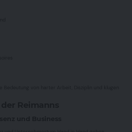
and
soires
ie Bedeutung von harter Arbeit, Disziplin und klugen
e der Reimanns
äsenz und Business
enz und Unternehmertum Hand in Hand gehen