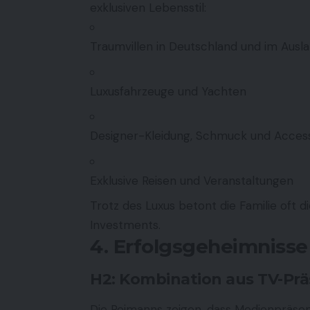
exklusiven Lebensstil:
Traumvillen in Deutschland und im Ausl
Luxusfahrzeuge und Yachten
Designer-Kleidung, Schmuck und Acces
Exklusive Reisen und Veranstaltungen
Trotz des Luxus betont die Familie oft d
Investments.
4. Erfolgsgeheimniss
H2: Kombination aus TV-Pr
Die Reimanns zeigen, dass Medienpräs