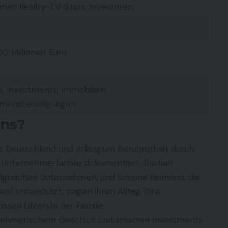
er, Reality-TV-Stars, Investoren
50 Millionen Euro
 Investments, Immobilien,
mensbeteiligungen
nns?
 Deutschland und erlangten Berühmtheit durch
r Unternehmerfamilie dokumentiert. Bastian
olgreichen Unternehmen, und Simone Reimann, die
 unterstützt, zeigen ihren Alltag, ihre
sen Lifestyle der Familie.
rnehmerischem Geschick und smarten Investments