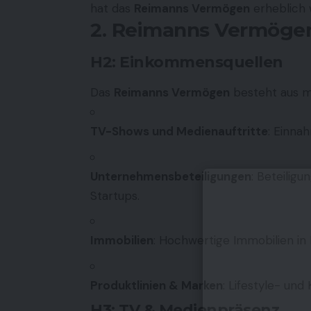
hat das
Reimanns Vermögen
erheblich 
2. Reimanns Vermögen
H2: Einkommensquellen
Das
Reimanns Vermögen
besteht aus m
TV-Shows und Medienauftritte
: Einna
Unternehmensbeteiligungen
: Beteilig
Startups.
Immobilien
: Hochwertige Immobilien in 
Produktlinien & Marken
: Lifestyle- un
H3: TV & Medienpräsenz