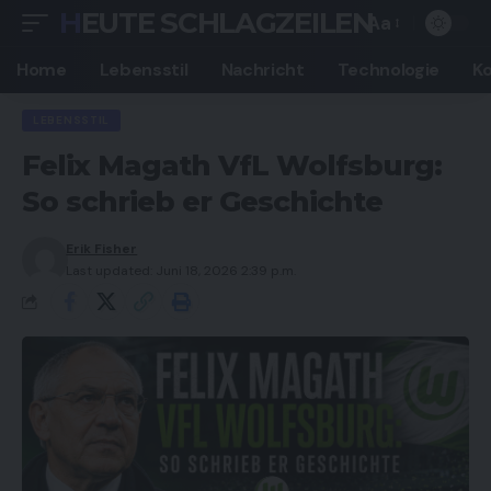
HEUTE SCHLAGZEILEN
Aa
Font
Resizer
Home
Lebensstil
Nachricht
Technologie
K
LEBENSSTIL
Felix Magath VfL Wolfsburg:
So schrieb er Geschichte
Erik Fisher
Last updated: Juni 18, 2026 2:39 p.m.