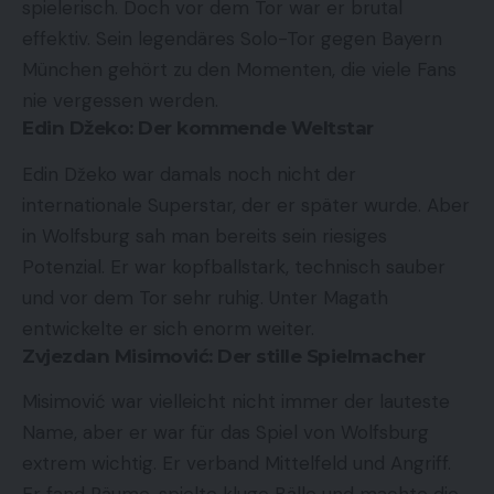
spielerisch. Doch vor dem Tor war er brutal
effektiv. Sein legendäres Solo-Tor gegen Bayern
München gehört zu den Momenten, die viele Fans
nie vergessen werden.
Edin Džeko: Der kommende Weltstar
Edin Džeko war damals noch nicht der
internationale Superstar, der er später wurde. Aber
in Wolfsburg sah man bereits sein riesiges
Potenzial. Er war kopfballstark, technisch sauber
und vor dem Tor sehr ruhig. Unter Magath
entwickelte er sich enorm weiter.
Zvjezdan Misimović: Der stille Spielmacher
Misimović war vielleicht nicht immer der lauteste
Name, aber er war für das Spiel von Wolfsburg
extrem wichtig. Er verband Mittelfeld und Angriff.
Er fand Räume, spielte kluge Bälle und machte die