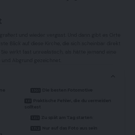
t
grafiert und wieder vergisst. Und dann gibt es Orte
e Blick auf diese Kirche, die sich scheinbar direkt
ie wirkt fast unrealistisch, als hätte jemand eine
n und Abgrund gezeichnet.
ine
Die besten Fotomotive
Praktische Fehler, die du vermeiden
solltest
Zu spät am Tag starten
Nur auf das Foto aus sein
g