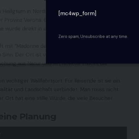
eiligtum in Norditalien. Die Wallfahrtskirche liegt
[mc4wp_form]
er Provinz Verona. Besonders bekannt ist sie wegen
he wurde direkt in eine Felswand gebaut und scheint
Zero spam, Unsubscribe at any time.
t mit “Madonna der Krone” übersetzt. Gemeint ist
n Sinn. Der Ort ist von Felsen umgeben, fast wie von
ischung aus Natur und Architektur macht die
 wichtiger Wallfahrtsort. Für Reisende ist sie ein
tualität und Landschaft verbindet. Man muss nicht
er Ort hat eine stille Würde, die viele Besucher
deine Planung
g