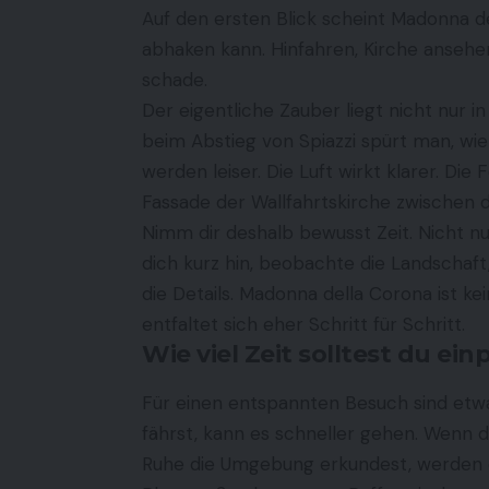
Auf den ersten Blick scheint Madonna del
abhaken kann. Hinfahren, Kirche ansehe
schade.
Der eigentliche Zauber liegt nicht nur i
beim Abstieg von Spiazzi spürt man, wi
werden leiser. Die Luft wirkt klarer. D
Fassade der Wallfahrtskirche zwischen d
Nimm dir deshalb bewusst Zeit. Nicht n
dich kurz hin, beobachte die Landschaf
die Details. Madonna della Corona ist ke
entfaltet sich eher Schritt für Schritt.
Wie viel Zeit solltest du ei
Für einen entspannten Besuch sind etwa
fährst, kann es schneller gehen. Wenn 
Ruhe die Umgebung erkundest, werden d