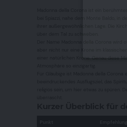
Madonna della Corona ist ein berühmtes H
bei Spiazzi, nahe dem Monte Baldo, in d
ihrer außergewöhnlichen Lage. Die Kirc
über dem Tal zu schweben.
Der Name Madonna della Corona wird of
aber nicht nur eine Krone im klassische
einer natürlichen Krone. Genau diese M
Atmosphäre so einzigartig.
Für Gläubige ist Madonna della Corona ein
beeindruckendes Ausflugsziel, das Spiri
religiös sein, um hier etwas zu spüren. D
überrascht.
Kurzer Überblick für 
Punkt
Empfehlun