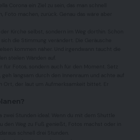
la Corona ein Ziel zu sein, das man schnell
n, Foto machen, zurück. Genau das wäre aber
n der Kirche selbst, sondern im Weg dorthin. Schon
e sich die Stimmung verändert. Die Geräusche
ie Felsen kommen näher. Und irgendwann taucht die
en steilen Wänden auf.
ur für Fotos, sondern auch für den Moment. Setz
t, geh langsam durch den Innenraum und achte auf
in Ort, der laut um Aufmerksamkeit bittet. Er
nplanen?
 zwei Stunden ideal. Wenn du mit dem Shuttle
du den Weg zu Fuß genießt, Fotos machst oder in
araus schnell drei Stunden.