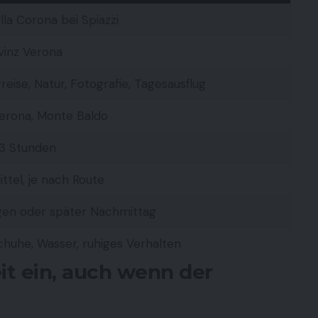
la Corona bei Spiazzi
vinz Verona
rreise, Natur, Fotografie, Tagesausflug
erona, Monte Baldo
 3 Stunden
ittel, je nach Route
gen oder später Nachmittag
uhe, Wasser, ruhiges Verhalten
it ein, auch wenn der