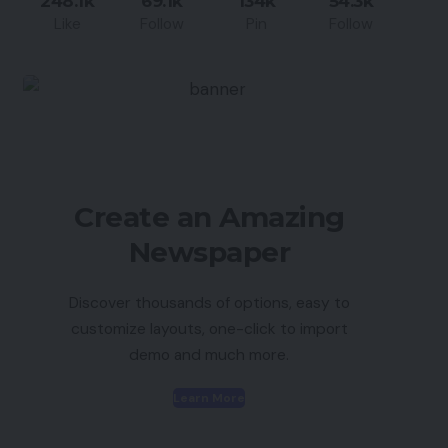
248.1k
69.1k
134k
54.3k
Like
Follow
Pin
Follow
Create an Amazing
Newspaper
Discover thousands of options, easy to
customize layouts, one-click to import
demo and much more.
Learn More