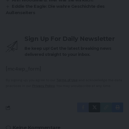
Eddie the Eagle: Die wahre Geschichte des
Außenseiters
Sign Up For Daily Newsletter
Be keep up! Get the latest breaking news
delivered straight to your inbox.
[mc4wp_form]
By signing up, you agree to our
Terms of Use
and acknowledge the data
practices in our
Privacy Policy
. You may unsubscribe at any time.
Keine Kommentare