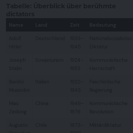
Tabelle: Überblick über berühmte
dictators
Name
Land
Zeit
Bedeutung
Adolf
Deutschland
1933–
Nationalsozialistis
Hitler
1945
Diktatur
Joseph
Sowjetunion
1924–
Kommunistische
Stalin
1953
Herrschaft
Benito
Italien
1922–
Faschistische
Mussolini
1943
Regierung
Mao
China
1949–
Kommunistische
Zedong
1976
Revolution
Augusto
Chile
1973–
Militärdiktatur