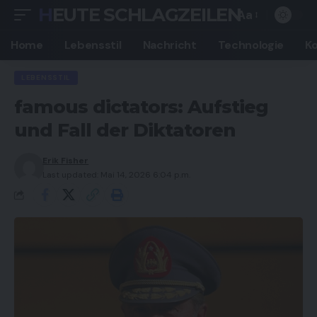
HEUTE SCHLAGZEILEN
Aa
Font
Resizer
Home
Lebensstil
Nachricht
Technologie
K
LEBENSSTIL
famous dictators: Aufstieg
und Fall der Diktatoren
Erik Fisher
Last updated: Mai 14, 2026 6:04 p.m.