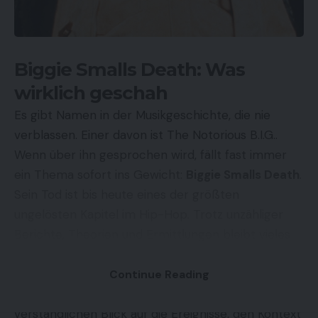
Biggie Smalls Death: Was
wirklich geschah
Es gibt Namen in der Musikgeschichte, die nie
verblassen. Einer davon ist
The Notorious B.I.G.
.
Wenn über ihn gesprochen wird, fällt fast immer
ein Thema sofort ins Gewicht:
Biggie Smalls Death
.
Sein Tod ist bis heute eines der größten
ungelösten Kapitel im Hip-Hop. Trotz unzähliger
Berichte, Theorien und Ermittlungen bleibt vieles
unklar. Und genau deshalb beschäftigt der Fall
Menschen weltweit bis heute.
Continue Reading
In diesem Artikel werfen wir einen tiefen, aber
verständlichen Blick auf die Ereignisse, den Kontext