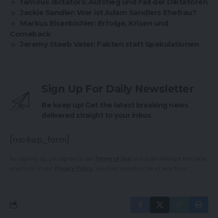
famous dictators: Aufstieg und Fall der Diktatoren
Jackie Sandler: Wer ist Adam Sandlers Ehefrau?
Markus Eisenbichler: Erfolge, Krisen und
Comeback
Jeremy Steeb Vater: Fakten statt Spekulationen
Sign Up For Daily Newsletter
Be keep up! Get the latest breaking news
delivered straight to your inbox.
[mc4wp_form]
By signing up, you agree to our
Terms of Use
and acknowledge the data
practices in our
Privacy Policy
. You may unsubscribe at any time.