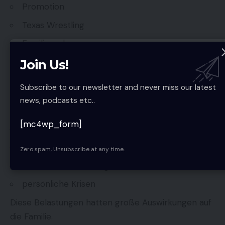
Promotion
Texas Wrestling
Familienerbe
Diese Begriffe bilden den historischen Rahmen.
Join Us!
Psychologische Belastung
Subscribe to our newsletter and never miss our latest
Ein oft übersehener Aspekt der
Von Erich Brüder
news, podcasts etc..
ist die psychische Belastung.
Häufige Faktoren:
[mc4wp_form]
Verlust von Familienmitgliedern
Leistungsdruck
Zero spam, Unsubscribe at any time.
öffentliche Erwartungen
persönliche Krisen
Diese Belastungen hatten große Auswirkungen auf
die Familie.