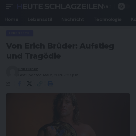
HEUTE SCHLAGZEILEN
Aa
Font
Resizer
Home
Lebensstil
Nachricht
Technologie
K
LEBENSSTIL
Von Erich Brüder: Aufstieg
und Tragödie
Erik Fisher
Last updated: Mai 5, 2026 3:27 p.m.