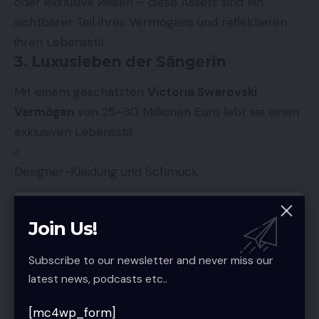
oder exklusive Reisen – diese Assets sind ein
sichtbarer Teil ihres Vermögens und reflektieren
ihren Lebensstil.
3. Luxusleben der Sängerin
Mit einem geschätzten
Victoria Swarovski
Vermögen
von 25–30 Millionen Euro lebt sie einen
exklusiven Lebensstil:
Designer-Kleidung und Schmuck
Luxusautos und exklusive Reisen
Join Us!
Subscribe to our newsletter and never miss our
Hochwertige Immobilien in Österreich und
latest news, podcasts etc..
Deutschland
[mc4wp_form]