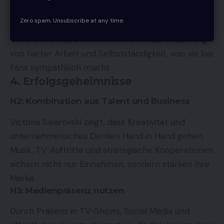
Teilnahme an gesellschaftlichen Events und
Premieren
Zero spam, Unsubscribe at any time.
Trotz des Luxus betont Victoria oft die Bedeutung
von harter Arbeit und Selbstständigkeit, was sie bei
Fans sympathisch macht.
4. Erfolgsgeheimnisse
H2: Kombination aus Talent und Business
Victoria Swarovski zeigt, dass Kreativität und
unternehmerisches Denken Hand in Hand gehen.
Musik, TV-Auftritte und strategische Kooperationen
sichern nicht nur Einnahmen, sondern stärken ihre
Marke.
H3: Medienpräsenz nutzen
Durch Präsenz in TV-Shows, Social Media und