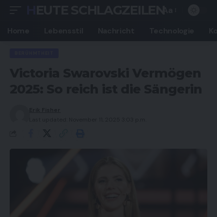
HEUTE SCHLAGZEILEN
Aa
Font
Resizer
Home
Lebensstil
Nachricht
Technologie
K
BERÜHMTHEIT
Victoria Swarovski Vermögen
2025: So reich ist die Sängerin
Erik Fisher
Last updated: November 11, 2025 3:03 p.m.