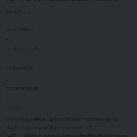
Sie gilt als:
bescheiden
professionell
respektvoll
bodenständig
privat
Und genau diese Eigenschaften machen sie für
Regisseure und Kollegen so wertvoll.
H2 – Was man von talia balsam