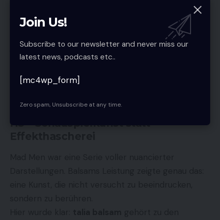
stolz
Join Us!
verletzlich
Subscribe to our newsletter and never miss our
latest news, podcasts etc..
gleichzeitig stark
[mc4wp_form]
war. Ihre Szenen waren selten laut – aber immer
wirkungsvoll. Sie brachte Emotionen subtil,
Zero spam, Unsubscribe at any time.
glaubhaft und bewegend auf den Bildschirm.
H3 – Schauspielkunst statt
Effekthascherei
Mad Men war eine Serie voller nuancierter
Darstellungen. Balsams Leistung zeigte genau das:
eine Kunst, die nicht versucht zu beeindrucken,
sondern zu berühren.
Hier wurde klar:
talia balsam
gehört zu den