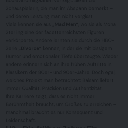
Boulevardmagazinen verfolgt. Sie ist die
Schauspielerin, die man im Abspann bemerkt –
und deren Leistung man nicht vergisst.
Viele kennen sie aus
„Mad Men“
, wo sie als Mona
Sterling eine der facettenreichsten Figuren
verkörperte. Andere lernten sie durch die HBO-
Serie
„Divorce“
kennen, in der sie mit bissigem
Humor und emotionaler Tiefe überzeugte. Wieder
andere erinnern sich an ihre frühen Auftritte in
Klassikern der 80er- und 90er-Jahre. Doch egal,
welches Projekt man betrachtet: Balsam liefert
immer Qualität, Präzision und Authentizität.
Ihre Karriere zeigt, dass es nicht immer
Berühmtheit braucht, um Großes zu erreichen –
manchmal braucht es nur Konsequenz und
Leidenschaft.