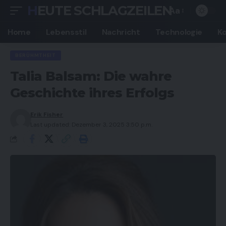
HEUTE SCHLAGZEILEN
Aa
Font
Resizer
Home
Lebensstil
Nachricht
Technologie
K
BERÜHMTHEIT
Talia Balsam: Die wahre
Geschichte ihres Erfolgs
Erik Fisher
Last updated: Dezember 3, 2025 3:50 p.m.