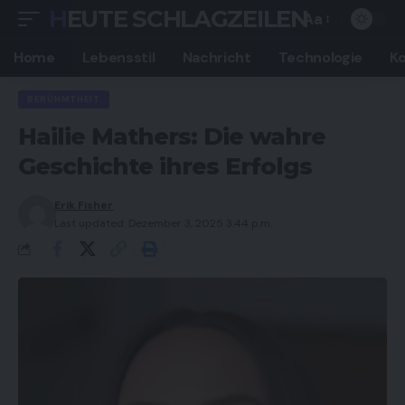
HEUTE SCHLAGZEILEN
Aa
Font
Resizer
Home
Lebensstil
Nachricht
Technologie
K
BERÜHMTHEIT
Hailie Mathers: Die wahre
Geschichte ihres Erfolgs
Erik Fisher
Last updated: Dezember 3, 2025 3:44 p.m.