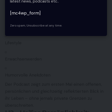
latest news, podcasts etc..
Alltagsgeschichten
[mc4wp_form]
Zero spam, Unsubscribe at any time.
Freundschaft
Lifestyle
Erwachsenwerden
Humorvolle Anekdoten
Der Podcast zeigt zum ersten Mal einen offenen,
persönlichen und gleichzeitig reflektierten Blick in
ihr Leben – ohne jemals private Grenzen zu
überschreiten.