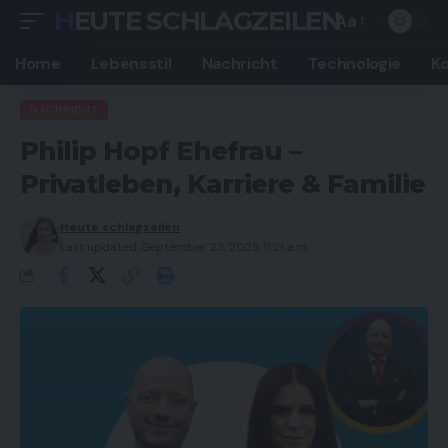
HEUTE SCHLAGZEILEN
Aa
Font
Resizer
Home
Lebensstil
Nachricht
Technologie
K
NACHRICHT
Philip Hopf Ehefrau –
Privatleben, Karriere & Familie
Heute schlagzeilen
Last updated: September 23, 2025 11:21 a.m.