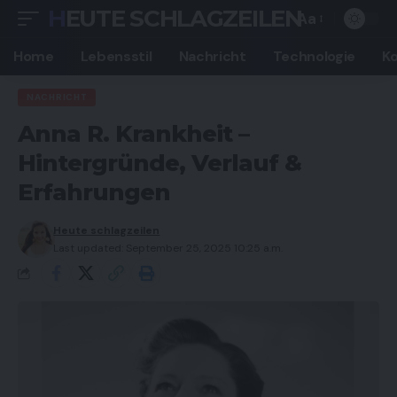
HEUTE SCHLAGZEILEN
Aa
Font
Resizer
Home
Lebensstil
Nachricht
Technologie
K
NACHRICHT
Anna R. Krankheit –
Hintergründe, Verlauf &
Erfahrungen
Heute schlagzeilen
Last updated: September 25, 2025 10:25 a.m.