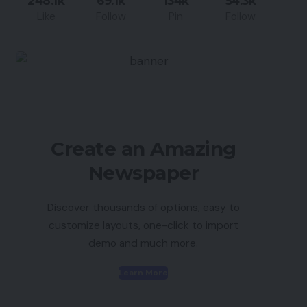
248.1k
69.1k
134k
54.3k
Like
Follow
Pin
Follow
Create an Amazing
Newspaper
Discover thousands of options, easy to
customize layouts, one-click to import
demo and much more.
Learn More