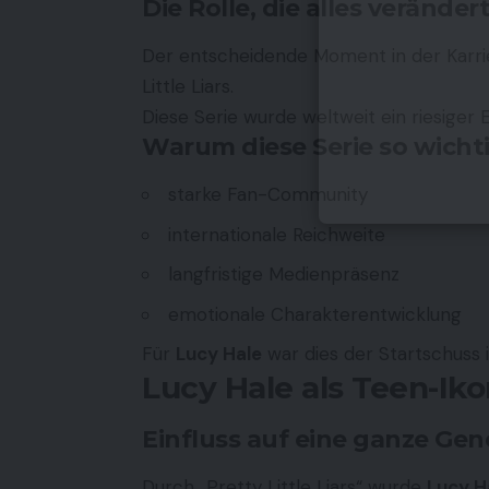
Die Rolle, die alles veränder
Der entscheidende Moment in der Karr
Little Liars
.
Diese Serie wurde weltweit ein riesiger
Warum diese Serie so wicht
starke Fan-Community
internationale Reichweite
langfristige Medienpräsenz
emotionale Charakterentwicklung
Für
Lucy Hale
war dies der Startschuss i
Lucy Hale als Teen-Ik
Einfluss auf eine ganze Gen
Durch „Pretty Little Liars“ wurde
Lucy H