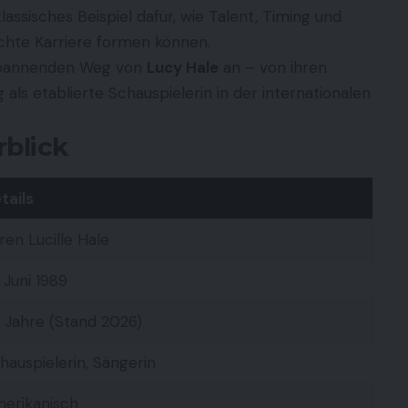
klassisches Beispiel dafür, wie Talent, Timing und
hte Karriere formen können.
 spannenden Weg von
Lucy Hale
an – von ihren
g als etablierte Schauspielerin in der internationalen
rblick
tails
ren Lucille Hale
. Juni 1989
 Jahre (Stand 2026)
hauspielerin, Sängerin
erikanisch