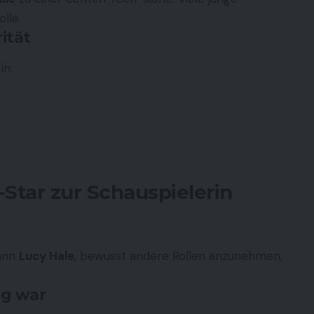
olle.
ität
in:
tar zur Schauspielerin
gann
Lucy Hale
, bewusst andere Rollen anzunehmen,
ig war