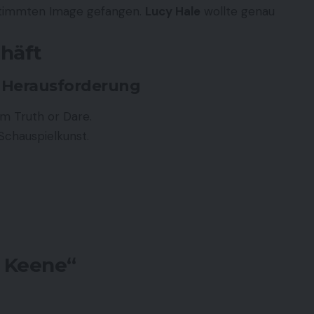
estimmten Image gefangen.
Lucy Hale
wollte genau
häft
e Herausforderung
ilm
Truth or Dare
.
 Schauspielkunst.
y Keene“