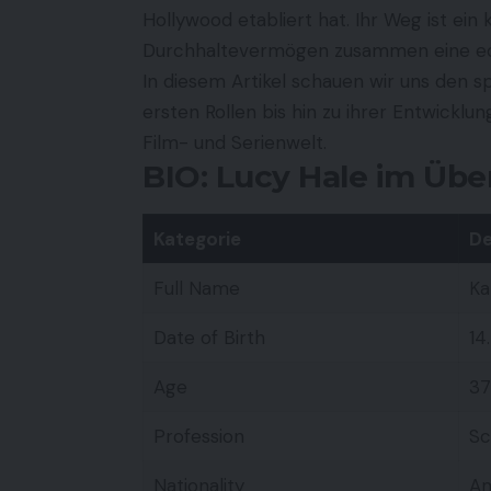
Hollywood etabliert hat. Ihr Weg ist ein 
Durchhaltevermögen zusammen eine ec
In diesem Artikel schauen wir uns den
ersten Rollen bis hin zu ihrer Entwicklun
Film- und Serienwelt.
BIO: Lucy Hale im Übe
Kategorie
De
Full Name
Ka
Date of Birth
14
Age
37
Profession
Sc
Nationality
Am