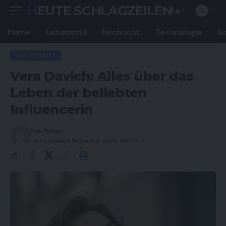
HEUTE SCHLAGZEILEN
Aa
Font
Resizer
Home
Lebensstil
Nachricht
Technologie
K
BERÜHMTHEIT
Vera Davich: Alles über das
Leben der beliebten
Influencerin
Erik Fisher
Last updated: Februar 8, 2026 4:02 p.m.