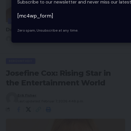
Subscribe to our newsletter and never miss our latest
[mc4wp_form]
BERÜHMTHEIT
Deborah De Luca Biografie, Karriere & Musik
Zero spam, Unsubscribe at any time.
Erik Fisher
7 Min Read
BERÜHMTHEIT
Josefine Cox: Rising Star in
the Entertainment World
Erik Fisher
Last updated: Februar 7, 2026 4:46 p.m.