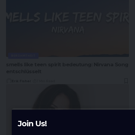
BERÜHMTHEIT
smells like teen spirit bedeutung: Nirvana Song
entschlüsselt
Erik Fisher
7 Min Read
Join Us!