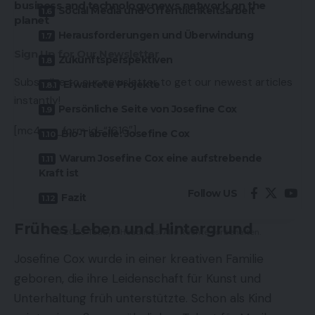
business and technology news network on the
Social Media und Öffentlichkeitsarbeit
planet
Herausforderungen und Überwindung
Sign Up for Our Newsletter
Zukunftsperspektiven
Subscribe to our newsletter to get our newest articles
Erwartete Projekte
instantly!
Persönliche Seite von Josefine Cox
[mc4wp_form id=“1616″]
Bio-Tabelle: Josefine Cox
Warum Josefine Cox eine aufstrebende
Kraft ist
Follow US
Fazit
Frühes Leben und Hintergrund
© 2025 Today's Headlines. Alle Rechte vorbehalten.
Josefine Cox wurde in einer kreativen Familie
geboren, die ihre Leidenschaft für Kunst und
Unterhaltung früh unterstützte. Schon als Kind