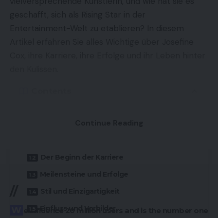
vielversprechende Künstlerin, und wie hat sie es
geschafft, sich als Rising Star in der
Entertainment-Welt zu etablieren? In diesem
Artikel erfahren Sie alles Wichtige über Josefine
Cox, ihre Karriere, ihre Erfolge und ihr Leben hinter
den Kulissen.
Contents
Josefine Cox: Rising Star in the Entertainment
Continue Reading
World
Frühes Leben und Hintergrund
Der Beginn der Karriere
Meilensteine und Erfolge
//
Stil und Einzigartigkeit
Einfluss und Vorbilder
We influence 20 million users and is the number one