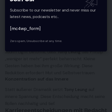
Das Publikum spürt die Ehrlichkeit von
Tony Leung
.
Subscribe to our newsletter and never miss our
Seine Figuren wirken nahbar, verletzlich und echt.
latest news, podcasts etc..
Diese Verbindung entsteht nicht durch Effekte,
sondern durch Authentizität.
[mc4wp_form]
Die Kunst der Zurückhaltung
Weniger als mehr
Zero spam, Unsubscribe at any time.
Judith Light betonte, dass
Tony Leung
das Prinzip
„weniger ist mehr“ perfekt beherrscht. Kleine
Gesten haben bei ihm große Wirkung. Diese
Reduktion erfordert Mut und Selbstvertrauen.
Konzentration auf das Innere
Statt äußerer Dramatik setzt
Tony Leung
auf
innere Spannung. Diese Entscheidung macht seine
Rollen nachhaltig und tief.
Karriereentscheidungen mit Bedacht