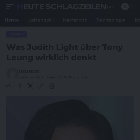
HEUTE SCHLAGZEILEN
Aa
Font
Resizer
Home
Lebensstil
Nachricht
Technologie
K
PROMIS
Was Judith Light über Tony
Leung wirklich denkt
Erik Fisher
Last updated: Januar 21, 2026 2:12 p.m.