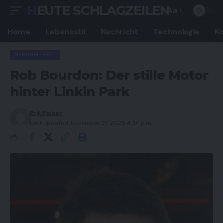
HEUTE SCHLAGZEILEN
Aa
Font
Resizer
Home
Lebensstil
Nachricht
Technologie
K
BERÜHMTHEIT
Rob Bourdon: Der stille Motor
hinter Linkin Park
Erik Fisher
Last updated: November 27, 2025 4:34 p.m.