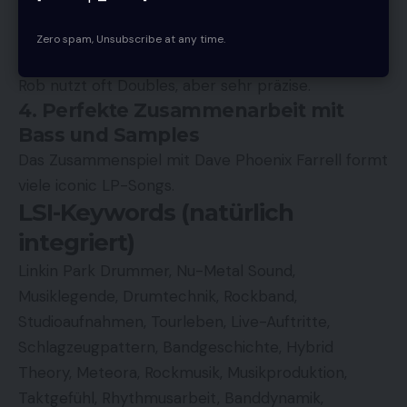
Seine Fills sind nie übertrieben, immer funktional.
3. Kraftvolle, aber kontrollierte
Zero spam, Unsubscribe at any time.
Bassdrum-Technik
Rob nutzt oft Doubles, aber sehr präzise.
4. Perfekte Zusammenarbeit mit
Bass und Samples
Das Zusammenspiel mit Dave Phoenix Farrell formt
viele iconic LP-Songs.
LSI-Keywords (natürlich
integriert)
Linkin Park Drummer, Nu-Metal Sound,
Musiklegende, Drumtechnik, Rockband,
Studioaufnahmen, Tourleben, Live-Auftritte,
Schlagzeugpattern, Bandgeschichte, Hybrid
Theory, Meteora, Rockmusik, Musikproduktion,
Taktgefühl, Rhythmusarbeit, Banddynamik,