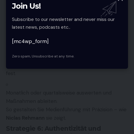
Review-Rhythmus etablieren: Was lief gut? Wo
Join Us!
nachsteuern?
Subscribe to our newsletter and never miss our
latest news, podcasts etc..
Daten nutzen zur strategischen Anpassung statt
als Rückblick.
[mc4wp_form]
Ihre Handlungsschritte
Zero spam, Unsubscribe at any time.
Legen Sie 3 wichtige Kennzahlen für Ihre Marke
fest.
Monatlich oder quartalsweise auswerten und
Maßnahmen ableiten.
So gestalten Sie Medienführung mit Präzision – wie
Niclas Rehmann
sie zeigt.
Strategie 6: Authentizität und