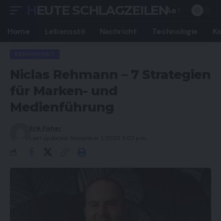
HEUTE SCHLAGZEILEN
Aa
Font
Resizer
Home
Lebensstil
Nachricht
Technologie
K
BERÜHMTHEIT
Niclas Rehmann – 7 Strategien
für Marken- und
Medienführung
Erik Fisher
Last updated: November 1, 2025 5:07 p.m.