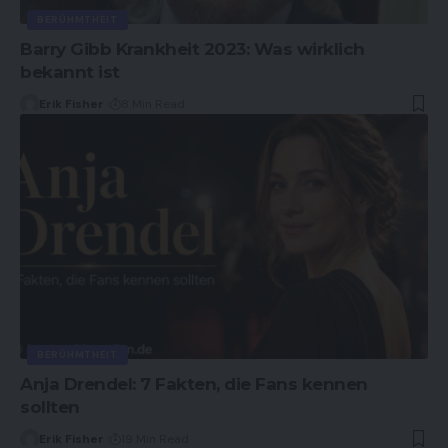
BERÜHMTHEIT
Barry Gibb Krankheit 2023: Was wirklich
bekannt ist
Erik Fisher
8 Min Read
BERÜHMTHEIT
Anja Drendel: 7 Fakten, die Fans kennen
sollten
Erik Fisher
19 Min Read