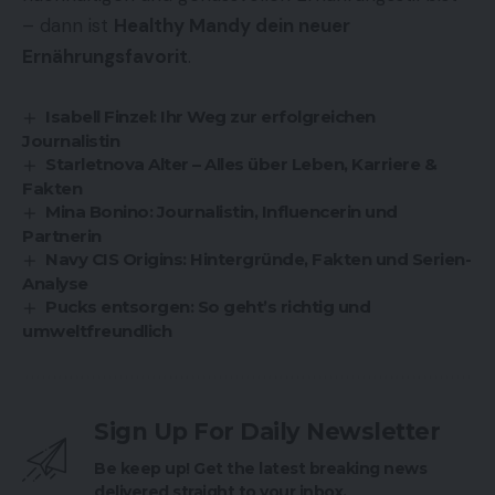
– dann ist
Healthy Mandy dein neuer
Ernährungsfavorit
.
Isabell Finzel: Ihr Weg zur erfolgreichen
Journalistin
Starletnova Alter – Alles über Leben, Karriere &
Fakten
Mina Bonino: Journalistin, Influencerin und
Partnerin
Navy CIS Origins: Hintergründe, Fakten und Serien-
Analyse
Pucks entsorgen: So geht’s richtig und
umweltfreundlich
Sign Up For Daily Newsletter
Be keep up! Get the latest breaking news
delivered straight to your inbox.