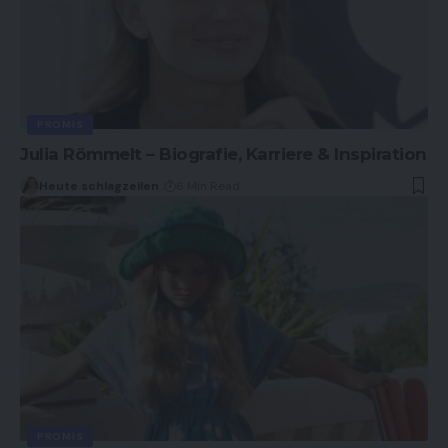
PROMIS
Julia Römmelt – Biografie, Karriere & Inspiration
Heute schlagzeilen
6 Min Read
PROMIS