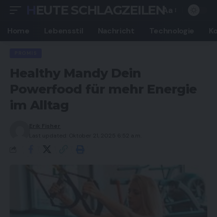
HEUTE SCHLAGZEILEN
Aa
Font
Resizer
Home
Lebensstil
Nachricht
Technologie
K
PROMIS
Healthy Mandy Dein
Powerfood für mehr Energie
im Alltag
Erik Fisher
Last updated: Oktober 21, 2025 6:52 a.m.