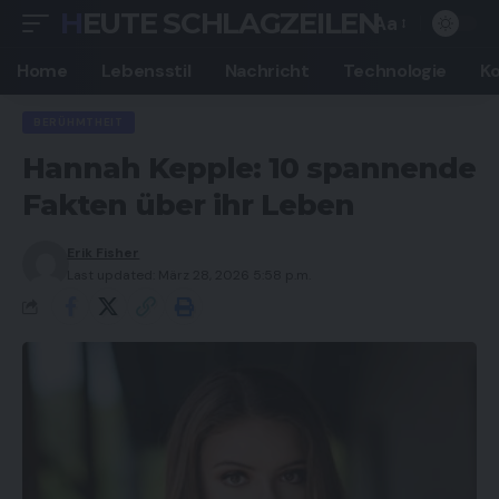
HEUTE SCHLAGZEILEN
Aa
Font
Resizer
Home
Lebensstil
Nachricht
Technologie
K
BERÜHMTHEIT
Hannah Kepple: 10 spannende
Fakten über ihr Leben
Erik Fisher
Last updated: März 28, 2026 5:58 p.m.