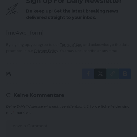
Sign Up For Daily Newsletter
Be keep up! Get the latest breaking news
delivered straight to your inbox.
[mc4wp_form]
By signing up, you agree to our
Terms of Use
and acknowledge the data
practices in our
Privacy Policy
. You may unsubscribe at any time.
Keine Kommentare
Deine E-Mail-Adresse wird nicht veröffentlicht.
Erforderliche Felder sind
mit
*
markiert