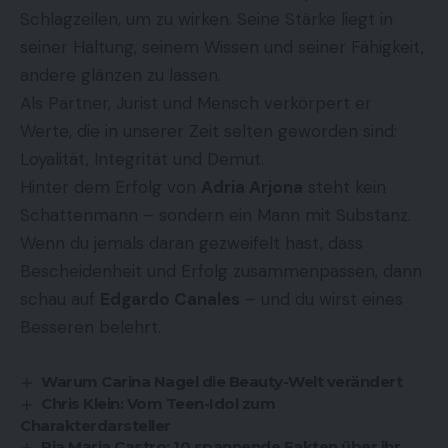
Schlagzeilen, um zu wirken. Seine Stärke liegt in
seiner Haltung, seinem Wissen und seiner Fähigkeit,
andere glänzen zu lassen.
Als Partner, Jurist und Mensch verkörpert er
Werte, die in unserer Zeit selten geworden sind:
Loyalität, Integrität und Demut.
Hinter dem Erfolg von
Adria Arjona
steht kein
Schattenmann – sondern ein Mann mit Substanz.
Wenn du jemals daran gezweifelt hast, dass
Bescheidenheit und Erfolg zusammenpassen, dann
schau auf
Edgardo Canales
– und du wirst eines
Besseren belehrt.
Warum Carina Nagel die Beauty-Welt verändert
Chris Klein: Vom Teen-Idol zum
Charakterdarsteller
Pia Maria Castro: 10 spannende Fakten über ihr