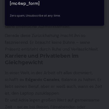
[mc4wp_form]
Rationalität mit Kreativität.
Zero spam, Unsubscribe at any time.
Bescheidenheit:
Trotz seiner Position sucht er
keine öffentliche Aufmerksamkeit.
Gerade diese Zurückhaltung macht ihn so
faszinierend. Er braucht keine Bühne – seine
Präsenz entsteht durch Ruhe und Verlässlichkeit.
Karriere und Privatleben im
Gleichgewicht
In einer Welt, in der Arbeit oft alles dominiert,
schafft es
Edgardo Canales
, Balance zu halten. Er
liebt seinen Beruf, aber er weiß auch, wann es Zeit
ist, den Laptop zuzuklappen.
Er und Adria legen großen Wert auf gemeinsame
Zeit – sei es bei Reisen, Filmabenden oder