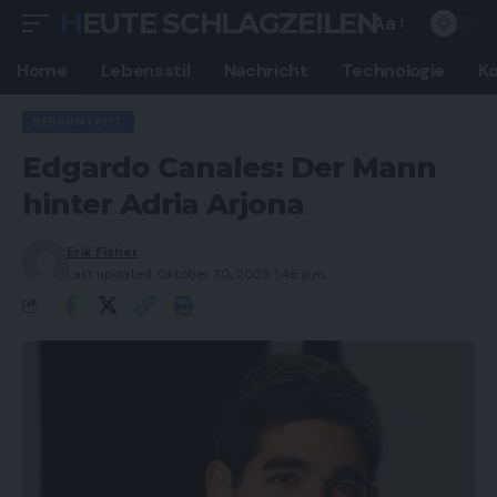
HEUTE SCHLAGZEILEN
Aa
Font
Resizer
Home
Lebensstil
Nachricht
Technologie
K
BERÜHMTHEIT
Edgardo Canales: Der Mann
hinter Adria Arjona
Erik Fisher
Last updated: Oktober 30, 2025 1:46 p.m.