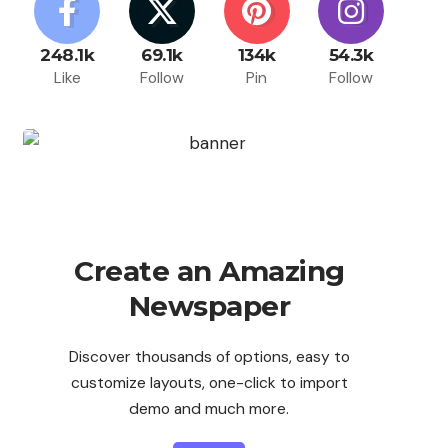
248.1k
69.1k
134k
54.3k
Like
Follow
Pin
Follow
Create an Amazing
Newspaper
Discover thousands of options, easy to
customize layouts, one-click to import
demo and much more.