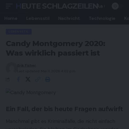
HEUTE SCHLAGZEILEN
Aa
Font
Resizer
Home
Lebensstil
Nachricht
Technologie
K
LEBENSSTIL
Candy Montgomery 2020:
Was wirklich passiert ist
Erik Fisher
Last updated: Mai 11, 2026 4:02 p.m.
Ein Fall, der bis heute Fragen aufwirft
Manchmal gibt es Kriminalfälle, die nicht einfach