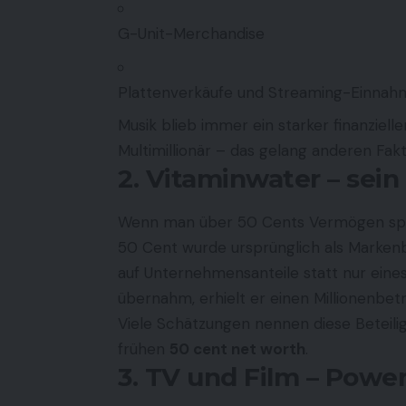
G-Unit-Merchandise
Plattenverkäufe und Streaming-Einna
Musik blieb immer ein starker finanziel
Multimillionär – das gelang anderen Fak
2. Vitaminwater – sei
Wenn man über 50 Cents Vermögen spric
50 Cent wurde ursprünglich als Markenbo
auf Unternehmensanteile statt nur eine
übernahm, erhielt er einen Millionenbetr
Viele Schätzungen nennen diese Beteilig
frühen
50 cent net worth
.
3. TV und Film – Powe