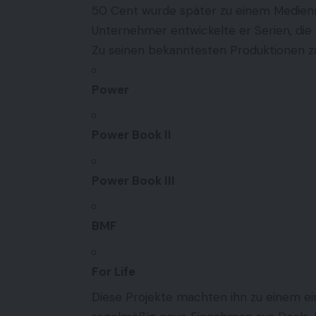
50 Cent wurde später zu einem Medienm
Unternehmer entwickelte er Serien, die f
Zu seinen bekanntesten Produktionen z
Power
Power Book II
Power Book III
BMF
For Life
Diese Projekte machten ihn zu einem e