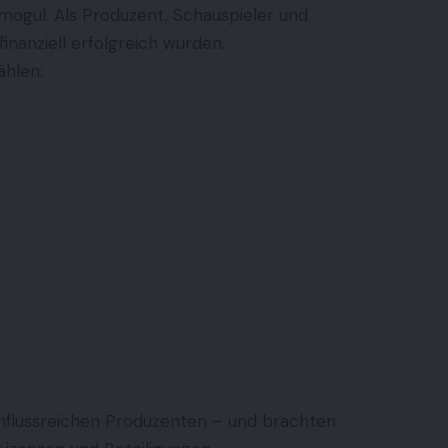
ogul. Als Produzent, Schauspieler und
inanziell erfolgreich wurden.
ählen:
influssreichen Produzenten – und brachten