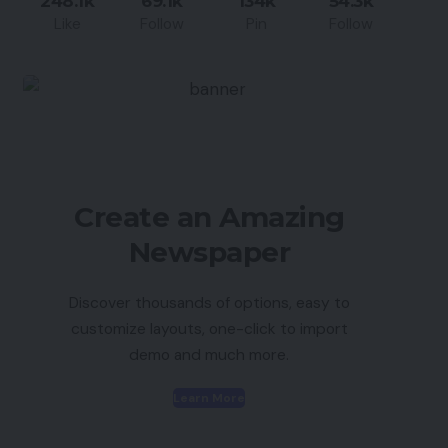
248.1k
69.1k
134k
54.3k
Like
Follow
Pin
Follow
Create an Amazing
Newspaper
Discover thousands of options, easy to
customize layouts, one-click to import
demo and much more.
Learn More