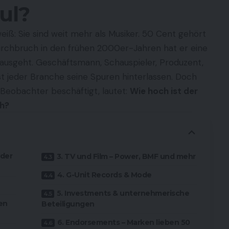
ul?
eiß: Sie sind weit mehr als Musiker. 50 Cent gehört
Durchbruch in den frühen 2000er-Jahren hat er eine
inausgeht. Geschäftsmann, Schauspieler, Produzent,
st jeder Branche seine Spuren hinterlassen. Doch
d Beobachter beschäftigt, lautet:
Wie hoch ist der
ch?
 der
3. TV und Film – Power, BMF und mehr
4. G-Unit Records & Mode
5. Investments & unternehmerische
en
Beteiligungen
6. Endorsements – Marken lieben 50