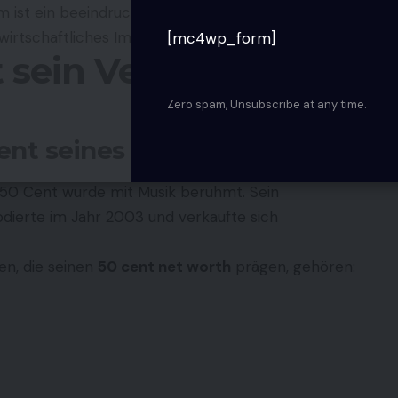
ist ein beeindruckendes Beispiel dafür, wie ein
 wirtschaftliches Imperium aufzubauen.
[mc4wp_form]
t sein Vermögen
Zero spam, Unsubscribe at any time.
ent seines Erfolgs
 50 Cent wurde mit Musik berühmt. Sein
dierte im Jahr 2003 und verkaufte sich
en, die seinen
50 cent net worth
prägen, gehören: