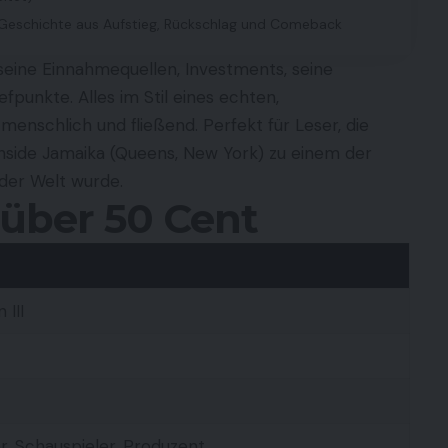
 Geschichte aus Aufstieg, Rückschlag und Comeback
n seine Einnahmequellen, Investments, seine
fpunkte. Alles im Stil eines echten,
menschlich und fließend. Perfekt für Leser, die
hside Jamaika (Queens, New York) zu einem der
der Welt wurde.
 über 50 Cent
III
, Schauspieler, Produzent