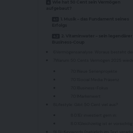
Wie hat 50 Cent sein Vermögen
aufgebaut?
1. Musik – das Fundament seines
Erfolgs
2. Vitaminwater – sein legendärer
Business-Coup
Vermögensanalyse: Woraus besteht de
Warum 50 Cents Vermögen 2025 wieder
Neue Serienprojekte
Social Media Präsenz
Business-Fokus
Markenwert
Lifestyle: Gibt 50 Cent viel aus?
Er investiert gern in:
Gleichzeitig ist er vorsicht
LSI-Keywords (natürlich im Text verarbe