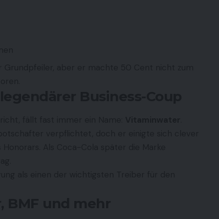
hmen
ler Grundpfeiler, aber er machte 50 Cent nicht zum
toren.
n legendärer Business-Coup
ht, fällt fast immer ein Name:
Vitaminwater
.
tschafter verpflichtet, doch er einigte sich clever
s Honorars. Als Coca-Cola später die Marke
ag.
ung als einen der wichtigsten Treiber für den
r, BMF und mehr